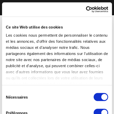
Ce site Web utilise des cookies
Les cookies nous permettent de personnaliser le contenu
et les annonces, d'offrir des fonctionnalités relatives aux
médias sociaux et d'analyser notre trafic. Nous
partageons également des informations sur l'utilisation de
notre site avec nos partenaires de médias sociaux, de
publicité et d'analyse, qui peuvent combiner celles-ci
avec d'autres informations que vous leur avez fournies
ou qu'ils ont collectées lors de votre utilisation de leurs
services. Vous consentez à nos cookies si vous
continuez à utiliser notre site Web.
Sélection
Nécessaires
du
consentement
Préférences