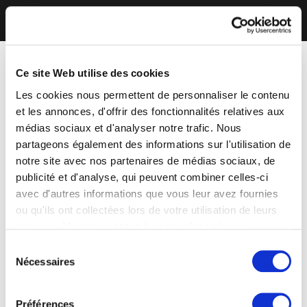
Ce site Web utilise des cookies
Les cookies nous permettent de personnaliser le contenu
et les annonces, d'offrir des fonctionnalités relatives aux
médias sociaux et d'analyser notre trafic. Nous
partageons également des informations sur l'utilisation de
notre site avec nos partenaires de médias sociaux, de
publicité et d'analyse, qui peuvent combiner celles-ci
avec d'autres informations que vous leur avez fournies
ou qu'ils ont collectées lors de votre utilisation de leurs
services. Vous consentez à nos cookies si vous
continuez à utiliser notre site Web.
Sélection
Nécessaires
du
consentement
Préférences