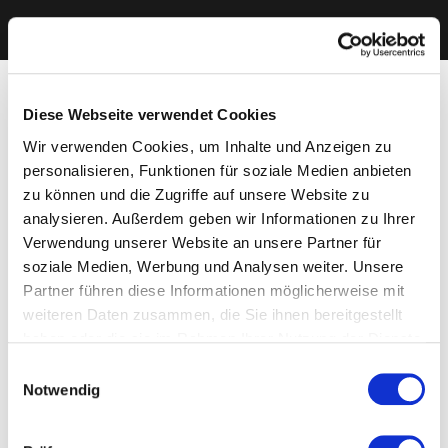
Diese Webseite verwendet Cookies
Wir verwenden Cookies, um Inhalte und Anzeigen zu
personalisieren, Funktionen für soziale Medien anbieten
zu können und die Zugriffe auf unsere Website zu
analysieren. Außerdem geben wir Informationen zu Ihrer
Verwendung unserer Website an unsere Partner für
soziale Medien, Werbung und Analysen weiter. Unsere
Partner führen diese Informationen möglicherweise mit
weiteren Daten zusammen, die Sie ihnen bereitgestellt
haben oder die sie im Rahmen Ihrer Nutzung der Dienste
gesammelt haben. Sie geben Einwilligung zu unseren
Einwilligungsauswahl
Cookies, wenn Sie unsere Webseite weiterhin nutzen.
Notwendig