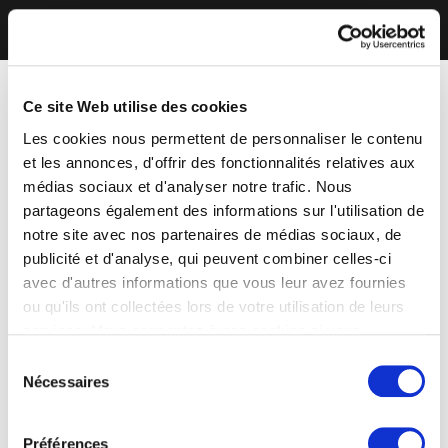
Ce site Web utilise des cookies
Les cookies nous permettent de personnaliser le contenu
et les annonces, d'offrir des fonctionnalités relatives aux
médias sociaux et d'analyser notre trafic. Nous
partageons également des informations sur l'utilisation de
notre site avec nos partenaires de médias sociaux, de
publicité et d'analyse, qui peuvent combiner celles-ci
avec d'autres informations que vous leur avez fournies
ou qu'ils ont collectées lors de votre utilisation de leurs
services. Vous consentez à nos cookies si vous
continuez à utiliser notre site Web.
Sélection
Nécessaires
du
consentement
Préférences