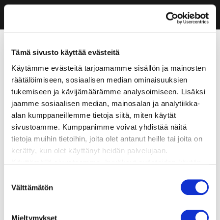
Tämä sivusto käyttää evästeitä
Käytämme evästeitä tarjoamamme sisällön ja mainosten
räätälöimiseen, sosiaalisen median ominaisuuksien
tukemiseen ja kävijämäärämme analysoimiseen. Lisäksi
jaamme sosiaalisen median, mainosalan ja analytiikka-
alan kumppaneillemme tietoja siitä, miten käytät
sivustoamme. Kumppanimme voivat yhdistää näitä
tietoja muihin tietoihin, joita olet antanut heille tai joita on
kerätty, kun olet käyttänyt heidän palvelujaan.
Käyttämällä sivustoamme, hyväksyt evästeiden käytön.
Suostumuksen
Välttämätön
valinta
Mieltymykset