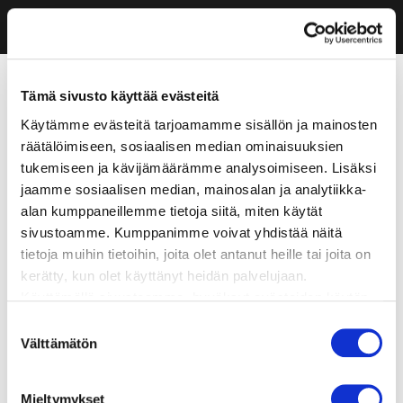
Tämä sivusto käyttää evästeitä
Käytämme evästeitä tarjoamamme sisällön ja mainosten
räätälöimiseen, sosiaalisen median ominaisuuksien
tukemiseen ja kävijämäärämme analysoimiseen. Lisäksi
jaamme sosiaalisen median, mainosalan ja analytiikka-
alan kumppaneillemme tietoja siitä, miten käytät
sivustoamme. Kumppanimme voivat yhdistää näitä
tietoja muihin tietoihin, joita olet antanut heille tai joita on
kerätty, kun olet käyttänyt heidän palvelujaan.
Käyttämällä sivustoamme, hyväksyt evästeiden käytön.
Suostumuksen
Välttämätön
valinta
Mieltymykset