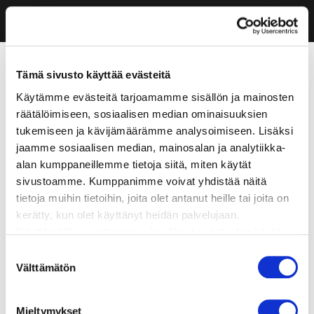
Tämä sivusto käyttää evästeitä
Käytämme evästeitä tarjoamamme sisällön ja mainosten
räätälöimiseen, sosiaalisen median ominaisuuksien
tukemiseen ja kävijämäärämme analysoimiseen. Lisäksi
jaamme sosiaalisen median, mainosalan ja analytiikka-
alan kumppaneillemme tietoja siitä, miten käytät
sivustoamme. Kumppanimme voivat yhdistää näitä
tietoja muihin tietoihin, joita olet antanut heille tai joita on
kerätty, kun olet käyttänyt heidän palvelujaan.
Käyttämällä sivustoamme, hyväksyt evästeiden käytön.
Suostumuksen
Välttämätön
valinta
Mieltymykset