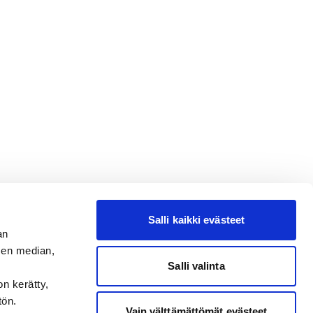
Salli kaikki evästeet
an
sen median,
Salli valinta
on kerätty,
tön.
Vain välttämättömät evästeet