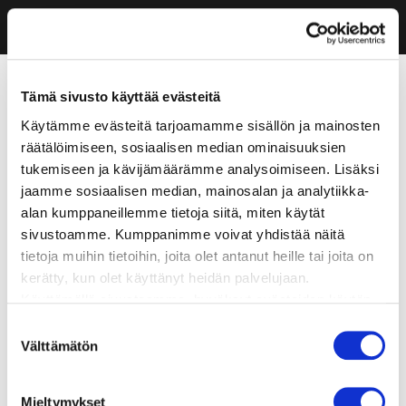
Tämä sivusto käyttää evästeitä
Käytämme evästeitä tarjoamamme sisällön ja mainosten
räätälöimiseen, sosiaalisen median ominaisuuksien
tukemiseen ja kävijämäärämme analysoimiseen. Lisäksi
jaamme sosiaalisen median, mainosalan ja analytiikka-
alan kumppaneillemme tietoja siitä, miten käytät
sivustoamme. Kumppanimme voivat yhdistää näitä
tietoja muihin tietoihin, joita olet antanut heille tai joita on
kerätty, kun olet käyttänyt heidän palvelujaan.
Käyttämällä sivustoamme, hyväksyt evästeiden käytön.
Suostumuksen
Välttämätön
valinta
Mieltymykset