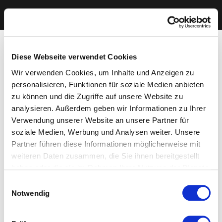
Diese Webseite verwendet Cookies
Wir verwenden Cookies, um Inhalte und Anzeigen zu
personalisieren, Funktionen für soziale Medien anbieten
zu können und die Zugriffe auf unsere Website zu
analysieren. Außerdem geben wir Informationen zu Ihrer
Verwendung unserer Website an unsere Partner für
soziale Medien, Werbung und Analysen weiter. Unsere
Partner führen diese Informationen möglicherweise mit
weiteren Daten zusammen, die Sie ihnen bereitgestellt
haben oder die sie im Rahmen Ihrer Nutzung der Dienste
gesammelt haben. Sie geben Einwilligung zu unseren
Einwilligungsauswahl
Cookies, wenn Sie unsere Webseite weiterhin nutzen.
Notwendig