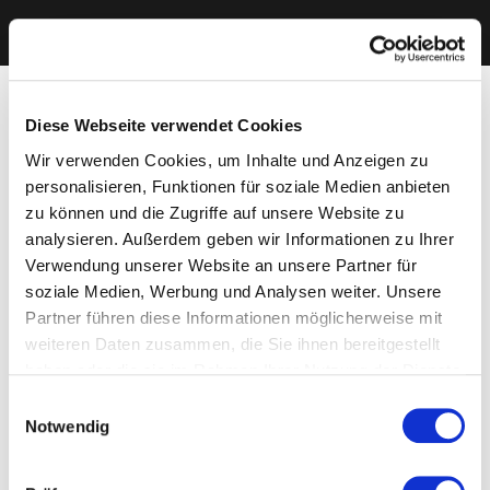
Diese Webseite verwendet Cookies
Wir verwenden Cookies, um Inhalte und Anzeigen zu
personalisieren, Funktionen für soziale Medien anbieten
zu können und die Zugriffe auf unsere Website zu
analysieren. Außerdem geben wir Informationen zu Ihrer
Verwendung unserer Website an unsere Partner für
soziale Medien, Werbung und Analysen weiter. Unsere
Partner führen diese Informationen möglicherweise mit
weiteren Daten zusammen, die Sie ihnen bereitgestellt
haben oder die sie im Rahmen Ihrer Nutzung der Dienste
gesammelt haben. Sie geben Einwilligung zu unseren
Einwilligungsauswahl
Cookies, wenn Sie unsere Webseite weiterhin nutzen.
Notwendig