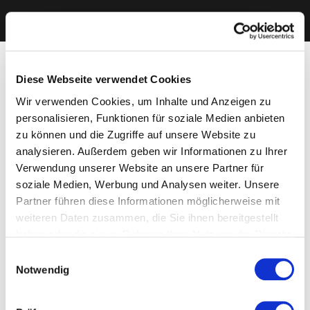
Diese Webseite verwendet Cookies
Wir verwenden Cookies, um Inhalte und Anzeigen zu
personalisieren, Funktionen für soziale Medien anbieten
zu können und die Zugriffe auf unsere Website zu
analysieren. Außerdem geben wir Informationen zu Ihrer
Verwendung unserer Website an unsere Partner für
soziale Medien, Werbung und Analysen weiter. Unsere
Partner führen diese Informationen möglicherweise mit
weiteren Daten zusammen, die Sie ihnen bereitgestellt
haben oder die sie im Rahmen Ihrer Nutzung der Dienste
gesammelt haben. Sie geben Einwilligung zu unseren
Einwilligungsauswahl
Cookies, wenn Sie unsere Webseite weiterhin nutzen.
Notwendig