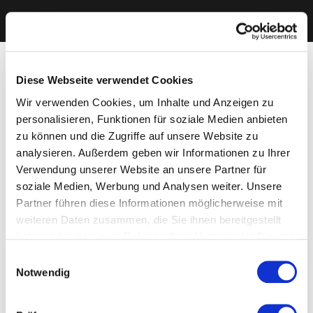
Diese Webseite verwendet Cookies
Wir verwenden Cookies, um Inhalte und Anzeigen zu
personalisieren, Funktionen für soziale Medien anbieten
zu können und die Zugriffe auf unsere Website zu
analysieren. Außerdem geben wir Informationen zu Ihrer
Verwendung unserer Website an unsere Partner für
soziale Medien, Werbung und Analysen weiter. Unsere
Partner führen diese Informationen möglicherweise mit
weiteren Daten zusammen, die Sie ihnen bereitgestellt
haben oder die sie im Rahmen Ihrer Nutzung der Dienste
gesammelt haben. Sie geben Einwilligung zu unseren
Einwilligungsauswahl
Cookies, wenn Sie unsere Webseite weiterhin nutzen.
Notwendig