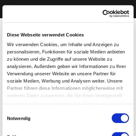
Diese Webseite verwendet Cookies
Wir verwenden Cookies, um Inhalte und Anzeigen zu
personalisieren, Funktionen für soziale Medien anbieten
zu können und die Zugriffe auf unsere Website zu
analysieren. Außerdem geben wir Informationen zu Ihrer
Verwendung unserer Website an unsere Partner für
soziale Medien, Werbung und Analysen weiter. Unsere
Partner führen diese Informationen möglicherweise mit
weiteren Daten zusammen, die Sie ihnen bereitgestellt
haben oder die sie im Rahmen Ihrer Nutzung der Dienste
gesammelt haben. Sie geben Einwilligung zu unseren
Einwilligungsauswahl
Cookies, wenn Sie unsere Webseite weiterhin nutzen.
Notwendig