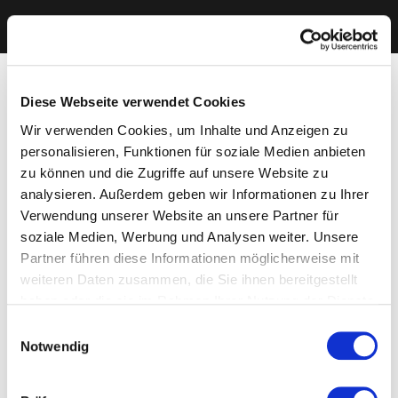
Diese Webseite verwendet Cookies
Wir verwenden Cookies, um Inhalte und Anzeigen zu
personalisieren, Funktionen für soziale Medien anbieten
zu können und die Zugriffe auf unsere Website zu
analysieren. Außerdem geben wir Informationen zu Ihrer
Verwendung unserer Website an unsere Partner für
soziale Medien, Werbung und Analysen weiter. Unsere
Partner führen diese Informationen möglicherweise mit
weiteren Daten zusammen, die Sie ihnen bereitgestellt
haben oder die sie im Rahmen Ihrer Nutzung der Dienste
gesammelt haben. Sie geben Einwilligung zu unseren
Einwilligungsauswahl
Cookies, wenn Sie unsere Webseite weiterhin nutzen.
Notwendig