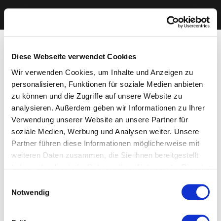
Diese Webseite verwendet Cookies
Wir verwenden Cookies, um Inhalte und Anzeigen zu
personalisieren, Funktionen für soziale Medien anbieten
zu können und die Zugriffe auf unsere Website zu
analysieren. Außerdem geben wir Informationen zu Ihrer
Verwendung unserer Website an unsere Partner für
soziale Medien, Werbung und Analysen weiter. Unsere
Partner führen diese Informationen möglicherweise mit
weiteren Daten zusammen, die Sie ihnen bereitgestellt
haben oder die sie im Rahmen Ihrer Nutzung der Dienste
gesammelt haben. Sie geben Einwilligung zu unseren
Einwilligungsauswahl
Cookies, wenn Sie unsere Webseite weiterhin nutzen.
Notwendig