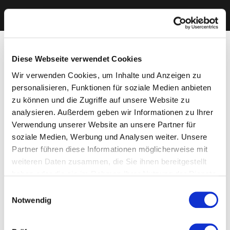
Diese Webseite verwendet Cookies
Wir verwenden Cookies, um Inhalte und Anzeigen zu
personalisieren, Funktionen für soziale Medien anbieten
zu können und die Zugriffe auf unsere Website zu
analysieren. Außerdem geben wir Informationen zu Ihrer
Verwendung unserer Website an unsere Partner für
soziale Medien, Werbung und Analysen weiter. Unsere
Partner führen diese Informationen möglicherweise mit
weiteren Daten zusammen, die Sie ihnen bereitgestellt
haben oder die sie im Rahmen Ihrer Nutzung der Dienste
gesammelt haben. Sie geben Einwilligung zu unseren
Einwilligungsauswahl
Cookies, wenn Sie unsere Webseite weiterhin nutzen.
Notwendig