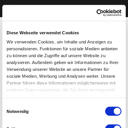
Diese Webseite verwendet Cookies
Wir verwenden Cookies, um Inhalte und Anzeigen zu
personalisieren, Funktionen für soziale Medien anbieten
zu können und die Zugriffe auf unsere Website zu
analysieren. Außerdem geben wir Informationen zu Ihrer
Verwendung unserer Website an unsere Partner für
soziale Medien, Werbung und Analysen weiter. Unsere
Partner führen diese Informationen möglicherweise mit
weiteren Daten zusammen, die Sie ihnen bereitgestellt
haben oder die sie im Rahmen Ihrer Nutzung der Dienste
gesammelt haben. Sie geben Einwilligung zu unseren
Einwilligungsauswahl
Cookies, wenn Sie unsere Webseite weiterhin nutzen.
Notwendig