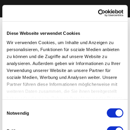
Diese Webseite verwendet Cookies
Wir verwenden Cookies, um Inhalte und Anzeigen zu
personalisieren, Funktionen für soziale Medien anbieten
zu können und die Zugriffe auf unsere Website zu
analysieren. Außerdem geben wir Informationen zu Ihrer
Verwendung unserer Website an unsere Partner für
soziale Medien, Werbung und Analysen weiter. Unsere
Partner führen diese Informationen möglicherweise mit
weiteren Daten zusammen, die Sie ihnen bereitgestellt
haben oder die sie im Rahmen Ihrer Nutzung der Dienste
gesammelt haben. Sie geben Einwilligung zu unseren
Einwilligungsauswahl
Cookies, wenn Sie unsere Webseite weiterhin nutzen.
Notwendig