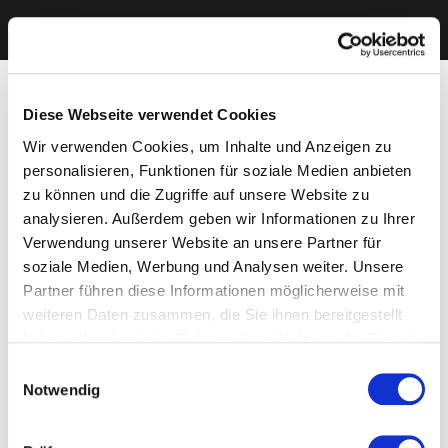
Diese Webseite verwendet Cookies
Wir verwenden Cookies, um Inhalte und Anzeigen zu
personalisieren, Funktionen für soziale Medien anbieten
zu können und die Zugriffe auf unsere Website zu
analysieren. Außerdem geben wir Informationen zu Ihrer
Verwendung unserer Website an unsere Partner für
soziale Medien, Werbung und Analysen weiter. Unsere
Partner führen diese Informationen möglicherweise mit
weiteren Daten zusammen, die Sie ihnen bereitgestellt
haben oder die sie im Rahmen Ihrer Nutzung der Dienste
gesammelt haben. Sie geben Einwilligung zu unseren
Einwilligungsauswahl
Cookies, wenn Sie unsere Webseite weiterhin nutzen.
Notwendig