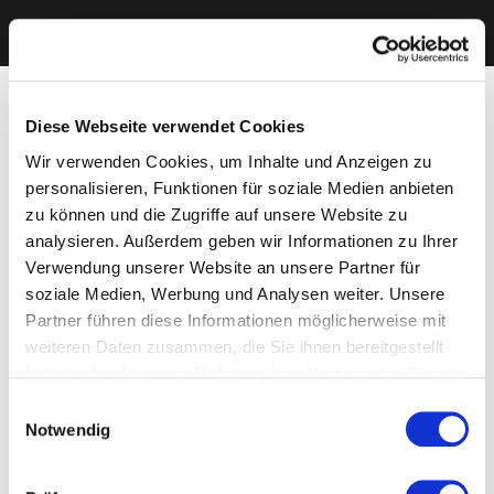
Diese Webseite verwendet Cookies
Wir verwenden Cookies, um Inhalte und Anzeigen zu
personalisieren, Funktionen für soziale Medien anbieten
zu können und die Zugriffe auf unsere Website zu
analysieren. Außerdem geben wir Informationen zu Ihrer
Verwendung unserer Website an unsere Partner für
soziale Medien, Werbung und Analysen weiter. Unsere
Partner führen diese Informationen möglicherweise mit
weiteren Daten zusammen, die Sie ihnen bereitgestellt
haben oder die sie im Rahmen Ihrer Nutzung der Dienste
gesammelt haben. Sie geben Einwilligung zu unseren
Einwilligungsauswahl
Cookies, wenn Sie unsere Webseite weiterhin nutzen.
Notwendig