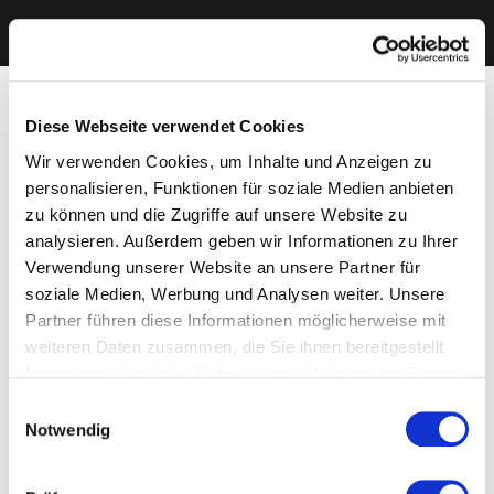
Diese Webseite verwendet Cookies
Wir verwenden Cookies, um Inhalte und Anzeigen zu
personalisieren, Funktionen für soziale Medien anbieten
zu können und die Zugriffe auf unsere Website zu
analysieren. Außerdem geben wir Informationen zu Ihrer
Verwendung unserer Website an unsere Partner für
soziale Medien, Werbung und Analysen weiter. Unsere
Partner führen diese Informationen möglicherweise mit
weiteren Daten zusammen, die Sie ihnen bereitgestellt
haben oder die sie im Rahmen Ihrer Nutzung der Dienste
gesammelt haben. Sie geben Einwilligung zu unseren
Einwilligungsauswahl
Cookies, wenn Sie unsere Webseite weiterhin nutzen.
Notwendig