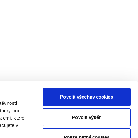
Povolit všechny cookies
těvnosti
tnery pro
Povolit výběr
acemi, které
ačujete v
Pouze nutné cookies