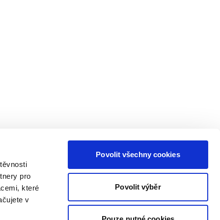
Povolit všechny cookies
těvnosti
tnery pro
Povolit výběr
acemi, které
ačujete v
Pouze nutné cookies