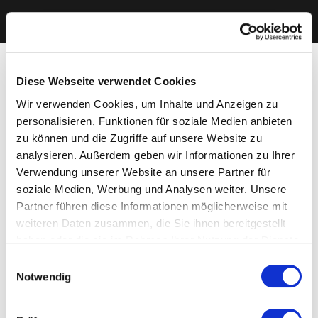
Diese Webseite verwendet Cookies
Wir verwenden Cookies, um Inhalte und Anzeigen zu
personalisieren, Funktionen für soziale Medien anbieten
zu können und die Zugriffe auf unsere Website zu
analysieren. Außerdem geben wir Informationen zu Ihrer
Verwendung unserer Website an unsere Partner für
soziale Medien, Werbung und Analysen weiter. Unsere
Partner führen diese Informationen möglicherweise mit
weiteren Daten zusammen, die Sie ihnen bereitgestellt
haben oder die sie im Rahmen Ihrer Nutzung der Dienste
gesammelt haben. Sie geben Einwilligung zu unseren
Einwilligungsauswahl
Cookies, wenn Sie unsere Webseite weiterhin nutzen.
Notwendig