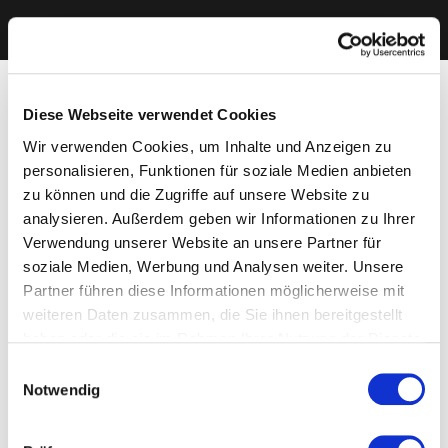
Diese Webseite verwendet Cookies
Wir verwenden Cookies, um Inhalte und Anzeigen zu
personalisieren, Funktionen für soziale Medien anbieten
zu können und die Zugriffe auf unsere Website zu
analysieren. Außerdem geben wir Informationen zu Ihrer
Verwendung unserer Website an unsere Partner für
soziale Medien, Werbung und Analysen weiter. Unsere
Partner führen diese Informationen möglicherweise mit
weiteren Daten zusammen, die Sie ihnen bereitgestellt
haben oder die sie im Rahmen Ihrer Nutzung der Dienste
gesammelt haben. Sie geben Einwilligung zu unseren
Einwilligungsauswahl
Cookies, wenn Sie unsere Webseite weiterhin nutzen.
Notwendig