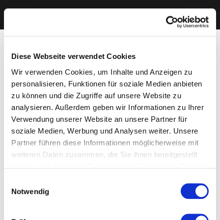
Diese Webseite verwendet Cookies
Wir verwenden Cookies, um Inhalte und Anzeigen zu
personalisieren, Funktionen für soziale Medien anbieten
zu können und die Zugriffe auf unsere Website zu
analysieren. Außerdem geben wir Informationen zu Ihrer
Verwendung unserer Website an unsere Partner für
soziale Medien, Werbung und Analysen weiter. Unsere
Partner führen diese Informationen möglicherweise mit
weiteren Daten zusammen, die Sie ihnen bereitgestellt
haben oder die sie im Rahmen Ihrer Nutzung der Dienste
gesammelt haben. Sie geben Einwilligung zu unseren
Einwilligungsauswahl
Cookies, wenn Sie unsere Webseite weiterhin nutzen.
Notwendig