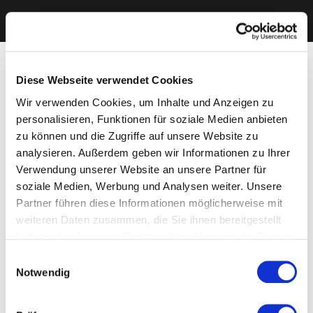
Diese Webseite verwendet Cookies
Wir verwenden Cookies, um Inhalte und Anzeigen zu
personalisieren, Funktionen für soziale Medien anbieten
zu können und die Zugriffe auf unsere Website zu
analysieren. Außerdem geben wir Informationen zu Ihrer
Verwendung unserer Website an unsere Partner für
soziale Medien, Werbung und Analysen weiter. Unsere
Partner führen diese Informationen möglicherweise mit
weiteren Daten zusammen, die Sie ihnen bereitgestellt
haben oder die sie im Rahmen Ihrer Nutzung der Dienste
gesammelt haben. Sie geben Einwilligung zu unseren
Einwilligungsauswahl
Cookies, wenn Sie unsere Webseite weiterhin nutzen.
Notwendig