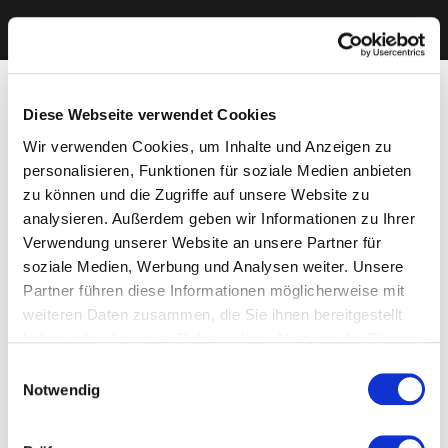
Diese Webseite verwendet Cookies
Wir verwenden Cookies, um Inhalte und Anzeigen zu
personalisieren, Funktionen für soziale Medien anbieten
zu können und die Zugriffe auf unsere Website zu
analysieren. Außerdem geben wir Informationen zu Ihrer
Verwendung unserer Website an unsere Partner für
soziale Medien, Werbung und Analysen weiter. Unsere
Partner führen diese Informationen möglicherweise mit
weiteren Daten zusammen, die Sie ihnen bereitgestellt
haben oder die sie im Rahmen Ihrer Nutzung der Dienste
gesammelt haben. Sie geben Einwilligung zu unseren
Einwilligungsauswahl
Cookies, wenn Sie unsere Webseite weiterhin nutzen.
Notwendig