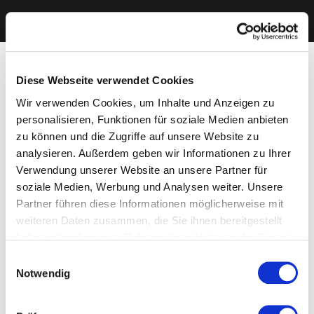
Diese Webseite verwendet Cookies
Wir verwenden Cookies, um Inhalte und Anzeigen zu
personalisieren, Funktionen für soziale Medien anbieten
zu können und die Zugriffe auf unsere Website zu
analysieren. Außerdem geben wir Informationen zu Ihrer
Verwendung unserer Website an unsere Partner für
soziale Medien, Werbung und Analysen weiter. Unsere
Partner führen diese Informationen möglicherweise mit
weiteren Daten zusammen, die Sie ihnen bereitgestellt
haben oder die sie im Rahmen Ihrer Nutzung der Dienste
gesammelt haben. Sie geben Einwilligung zu unseren
Einwilligungsauswahl
Cookies, wenn Sie unsere Webseite weiterhin nutzen.
Notwendig