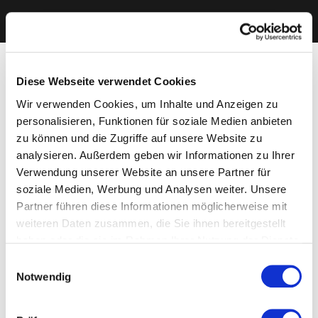
Diese Webseite verwendet Cookies
Wir verwenden Cookies, um Inhalte und Anzeigen zu
personalisieren, Funktionen für soziale Medien anbieten
zu können und die Zugriffe auf unsere Website zu
analysieren. Außerdem geben wir Informationen zu Ihrer
Verwendung unserer Website an unsere Partner für
soziale Medien, Werbung und Analysen weiter. Unsere
Partner führen diese Informationen möglicherweise mit
weiteren Daten zusammen, die Sie ihnen bereitgestellt
haben oder die sie im Rahmen Ihrer Nutzung der Dienste
gesammelt haben. Sie geben Einwilligung zu unseren
Einwilligungsauswahl
Cookies, wenn Sie unsere Webseite weiterhin nutzen.
Notwendig