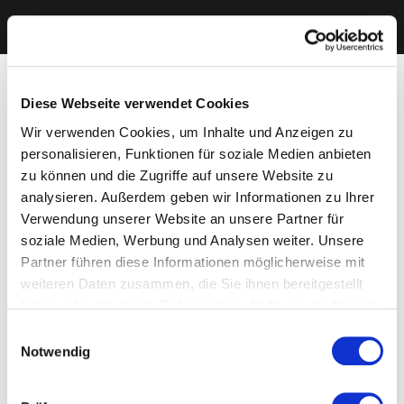
Diese Webseite verwendet Cookies
Wir verwenden Cookies, um Inhalte und Anzeigen zu
personalisieren, Funktionen für soziale Medien anbieten
zu können und die Zugriffe auf unsere Website zu
analysieren. Außerdem geben wir Informationen zu Ihrer
Verwendung unserer Website an unsere Partner für
soziale Medien, Werbung und Analysen weiter. Unsere
Partner führen diese Informationen möglicherweise mit
weiteren Daten zusammen, die Sie ihnen bereitgestellt
haben oder die sie im Rahmen Ihrer Nutzung der Dienste
gesammelt haben. Sie geben Einwilligung zu unseren
Einwilligungsauswahl
Cookies, wenn Sie unsere Webseite weiterhin nutzen.
Notwendig