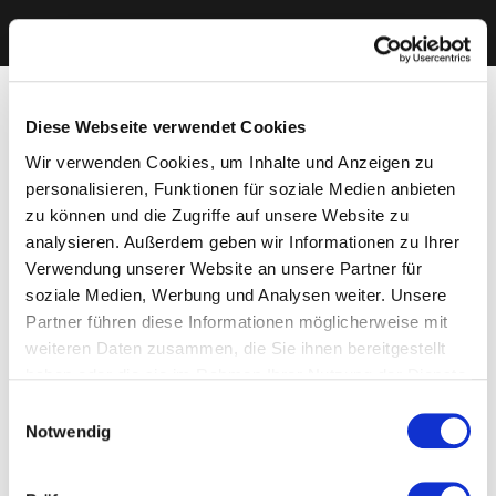
Diese Webseite verwendet Cookies
Wir verwenden Cookies, um Inhalte und Anzeigen zu
personalisieren, Funktionen für soziale Medien anbieten
zu können und die Zugriffe auf unsere Website zu
analysieren. Außerdem geben wir Informationen zu Ihrer
Verwendung unserer Website an unsere Partner für
soziale Medien, Werbung und Analysen weiter. Unsere
Partner führen diese Informationen möglicherweise mit
weiteren Daten zusammen, die Sie ihnen bereitgestellt
haben oder die sie im Rahmen Ihrer Nutzung der Dienste
gesammelt haben. Sie geben Einwilligung zu unseren
Einwilligungsauswahl
Cookies, wenn Sie unsere Webseite weiterhin nutzen.
Notwendig