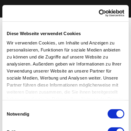
Diese Webseite verwendet Cookies
Wir verwenden Cookies, um Inhalte und Anzeigen zu
personalisieren, Funktionen für soziale Medien anbieten
zu können und die Zugriffe auf unsere Website zu
analysieren. Außerdem geben wir Informationen zu Ihrer
Verwendung unserer Website an unsere Partner für
soziale Medien, Werbung und Analysen weiter. Unsere
Partner führen diese Informationen möglicherweise mit
weiteren Daten zusammen, die Sie ihnen bereitgestellt
haben oder die sie im Rahmen Ihrer Nutzung der Dienste
gesammelt haben. Sie geben Einwilligung zu unseren
Einwilligungsauswahl
Cookies, wenn Sie unsere Webseite weiterhin nutzen.
Notwendig