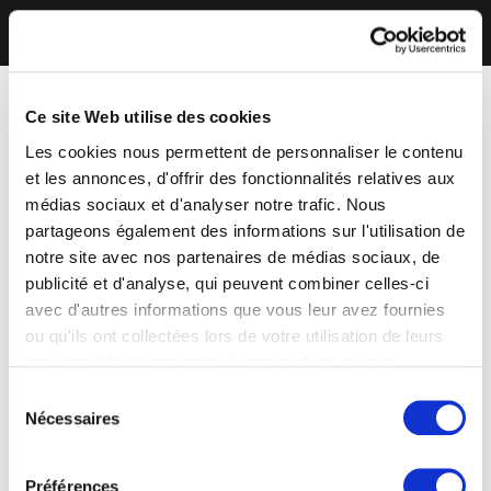
Ce site Web utilise des cookies
Les cookies nous permettent de personnaliser le contenu
et les annonces, d'offrir des fonctionnalités relatives aux
médias sociaux et d'analyser notre trafic. Nous
partageons également des informations sur l'utilisation de
notre site avec nos partenaires de médias sociaux, de
publicité et d'analyse, qui peuvent combiner celles-ci
avec d'autres informations que vous leur avez fournies
ou qu'ils ont collectées lors de votre utilisation de leurs
services. Vous consentez à nos cookies si vous
continuez à utiliser notre site Web.
Sélection
Nécessaires
du
consentement
Préférences