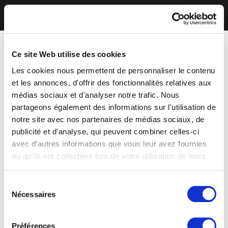
Ce site Web utilise des cookies
Les cookies nous permettent de personnaliser le contenu
et les annonces, d'offrir des fonctionnalités relatives aux
médias sociaux et d'analyser notre trafic. Nous
partageons également des informations sur l'utilisation de
notre site avec nos partenaires de médias sociaux, de
publicité et d'analyse, qui peuvent combiner celles-ci
avec d'autres informations que vous leur avez fournies
ou qu'ils ont collectées lors de votre utilisation de leurs
services. Vous consentez à nos cookies si vous
continuez à utiliser notre site Web.
Sélection
Nécessaires
du
consentement
Préférences