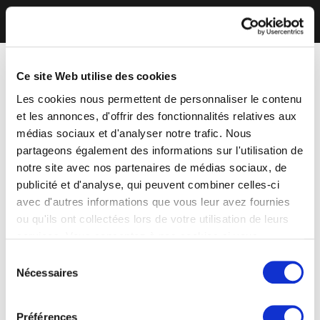
Ce site Web utilise des cookies
Les cookies nous permettent de personnaliser le contenu
et les annonces, d'offrir des fonctionnalités relatives aux
médias sociaux et d'analyser notre trafic. Nous
partageons également des informations sur l'utilisation de
notre site avec nos partenaires de médias sociaux, de
publicité et d'analyse, qui peuvent combiner celles-ci
avec d'autres informations que vous leur avez fournies
ou qu'ils ont collectées lors de votre utilisation de leurs
services. Vous consentez à nos cookies si vous
continuez à utiliser notre site Web.
Sélection
Nécessaires
du
consentement
Préférences