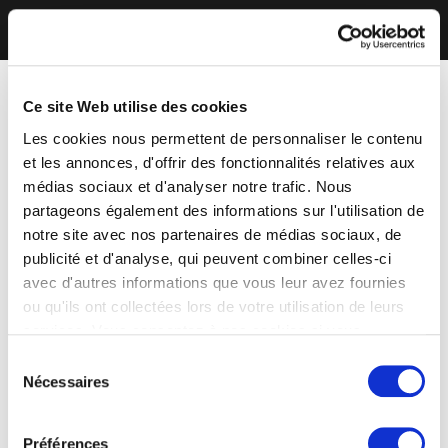
Ce site Web utilise des cookies
Les cookies nous permettent de personnaliser le contenu
et les annonces, d'offrir des fonctionnalités relatives aux
médias sociaux et d'analyser notre trafic. Nous
partageons également des informations sur l'utilisation de
notre site avec nos partenaires de médias sociaux, de
publicité et d'analyse, qui peuvent combiner celles-ci
avec d'autres informations que vous leur avez fournies
ou qu'ils ont collectées lors de votre utilisation de leurs
services. Vous consentez à nos cookies si vous
continuez à utiliser notre site Web.
Sélection
Nécessaires
du
consentement
Préférences