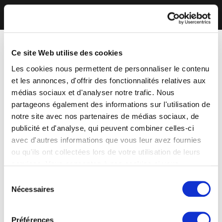
Ce site Web utilise des cookies
Les cookies nous permettent de personnaliser le contenu
et les annonces, d'offrir des fonctionnalités relatives aux
médias sociaux et d'analyser notre trafic. Nous
partageons également des informations sur l'utilisation de
notre site avec nos partenaires de médias sociaux, de
publicité et d'analyse, qui peuvent combiner celles-ci
avec d'autres informations que vous leur avez fournies
ou qu'ils ont collectées lors de votre utilisation de leurs
services. Vous consentez à nos cookies si vous
continuez à utiliser notre site Web.
Sélection
Nécessaires
du
consentement
Préférences