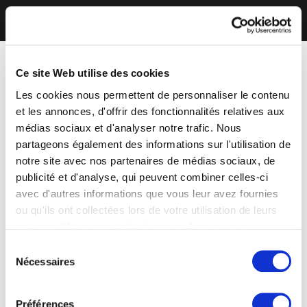
Ce site Web utilise des cookies
Les cookies nous permettent de personnaliser le contenu
et les annonces, d'offrir des fonctionnalités relatives aux
médias sociaux et d'analyser notre trafic. Nous
partageons également des informations sur l'utilisation de
notre site avec nos partenaires de médias sociaux, de
publicité et d'analyse, qui peuvent combiner celles-ci
avec d'autres informations que vous leur avez fournies
ou qu'ils ont collectées lors de votre utilisation de leurs
services. Vous consentez à nos cookies si vous
continuez à utiliser notre site Web.
Sélection
Nécessaires
du
consentement
Préférences