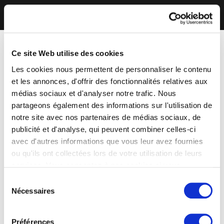
Ce site Web utilise des cookies
Les cookies nous permettent de personnaliser le contenu
et les annonces, d'offrir des fonctionnalités relatives aux
médias sociaux et d'analyser notre trafic. Nous
partageons également des informations sur l'utilisation de
notre site avec nos partenaires de médias sociaux, de
publicité et d'analyse, qui peuvent combiner celles-ci
avec d'autres informations que vous leur avez fournies
ou qu'ils ont collectées lors de votre utilisation de leurs
services. Vous consentez à nos cookies si vous
continuez à utiliser notre site Web.
Sélection
Nécessaires
du
consentement
Préférences