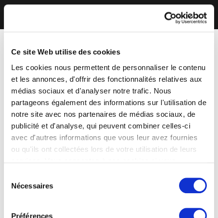
Ce site Web utilise des cookies
Les cookies nous permettent de personnaliser le contenu
et les annonces, d'offrir des fonctionnalités relatives aux
médias sociaux et d'analyser notre trafic. Nous
partageons également des informations sur l'utilisation de
notre site avec nos partenaires de médias sociaux, de
publicité et d'analyse, qui peuvent combiner celles-ci
avec d'autres informations que vous leur avez fournies
ou qu'ils ont collectées lors de votre utilisation de leurs
services. Vous consentez à nos cookies si vous
continuez à utiliser notre site Web.
Sélection
Nécessaires
du
consentement
Préférences