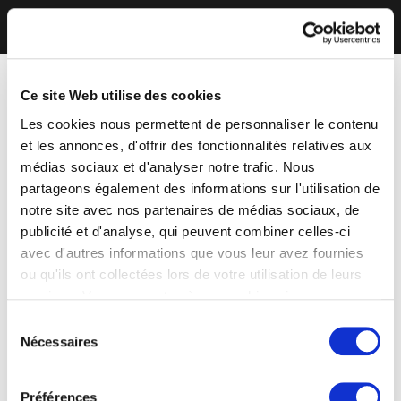
Ce site Web utilise des cookies
Les cookies nous permettent de personnaliser le contenu
et les annonces, d'offrir des fonctionnalités relatives aux
médias sociaux et d'analyser notre trafic. Nous
partageons également des informations sur l'utilisation de
notre site avec nos partenaires de médias sociaux, de
publicité et d'analyse, qui peuvent combiner celles-ci
avec d'autres informations que vous leur avez fournies
ou qu'ils ont collectées lors de votre utilisation de leurs
services. Vous consentez à nos cookies si vous
continuez à utiliser notre site Web.
Sélection
Nécessaires
du
consentement
Préférences