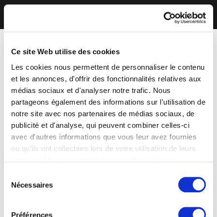
Ce site Web utilise des cookies
Les cookies nous permettent de personnaliser le contenu
et les annonces, d'offrir des fonctionnalités relatives aux
médias sociaux et d'analyser notre trafic. Nous
partageons également des informations sur l'utilisation de
notre site avec nos partenaires de médias sociaux, de
publicité et d'analyse, qui peuvent combiner celles-ci
avec d'autres informations que vous leur avez fournies
ou qu'ils ont collectées lors de votre utilisation de leurs
services. Vous consentez à nos cookies si vous
continuez à utiliser notre site Web.
Sélection
Nécessaires
du
consentement
Préférences