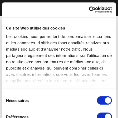
Ce site Web utilise des cookies
Les cookies nous permettent de personnaliser le contenu
et les annonces, d'offrir des fonctionnalités relatives aux
médias sociaux et d'analyser notre trafic. Nous
partageons également des informations sur l'utilisation de
notre site avec nos partenaires de médias sociaux, de
publicité et d'analyse, qui peuvent combiner celles-ci
avec d'autres informations que vous leur avez fournies
ou qu'ils ont collectées lors de votre utilisation de leurs
services. Vous consentez à nos cookies si vous
continuez à utiliser notre site Web.
Sélection
Nécessaires
du
consentement
Préférences