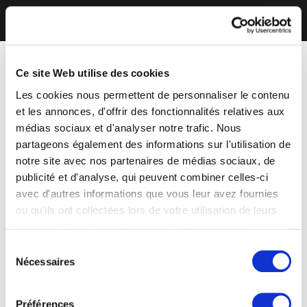
Ce site Web utilise des cookies
Les cookies nous permettent de personnaliser le contenu
et les annonces, d'offrir des fonctionnalités relatives aux
médias sociaux et d'analyser notre trafic. Nous
partageons également des informations sur l'utilisation de
notre site avec nos partenaires de médias sociaux, de
publicité et d'analyse, qui peuvent combiner celles-ci
avec d'autres informations que vous leur avez fournies
ou qu'ils ont collectées lors de votre utilisation de leurs
services. Vous consentez à nos cookies si vous
continuez à utiliser notre site Web.
Sélection
Nécessaires
du
consentement
Préférences