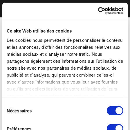
Ce site Web utilise des cookies
Les cookies nous permettent de personnaliser le contenu
et les annonces, d'offrir des fonctionnalités relatives aux
médias sociaux et d'analyser notre trafic. Nous
partageons également des informations sur l'utilisation de
notre site avec nos partenaires de médias sociaux, de
publicité et d'analyse, qui peuvent combiner celles-ci
avec d'autres informations que vous leur avez fournies
ou qu'ils ont collectées lors de votre utilisation de leurs
services. Vous consentez à nos cookies si vous
continuez à utiliser notre site Web.
Sélection
Nécessaires
du
consentement
Préférences