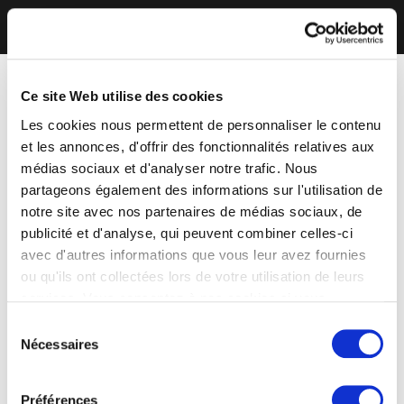
Ce site Web utilise des cookies
Les cookies nous permettent de personnaliser le contenu
et les annonces, d'offrir des fonctionnalités relatives aux
médias sociaux et d'analyser notre trafic. Nous
partageons également des informations sur l'utilisation de
notre site avec nos partenaires de médias sociaux, de
publicité et d'analyse, qui peuvent combiner celles-ci
avec d'autres informations que vous leur avez fournies
ou qu'ils ont collectées lors de votre utilisation de leurs
services. Vous consentez à nos cookies si vous
continuez à utiliser notre site Web.
Sélection
Nécessaires
du
consentement
Préférences