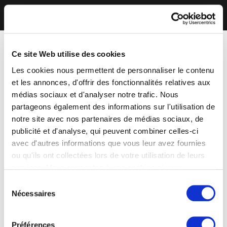
Ce site Web utilise des cookies
Les cookies nous permettent de personnaliser le contenu
et les annonces, d'offrir des fonctionnalités relatives aux
médias sociaux et d'analyser notre trafic. Nous
partageons également des informations sur l'utilisation de
notre site avec nos partenaires de médias sociaux, de
publicité et d'analyse, qui peuvent combiner celles-ci
avec d'autres informations que vous leur avez fournies
ou qu'ils ont collectées lors de votre utilisation de leurs
services. Vous consentez à nos cookies si vous
continuez à utiliser notre site Web.
Sélection
Nécessaires
du
consentement
Préférences