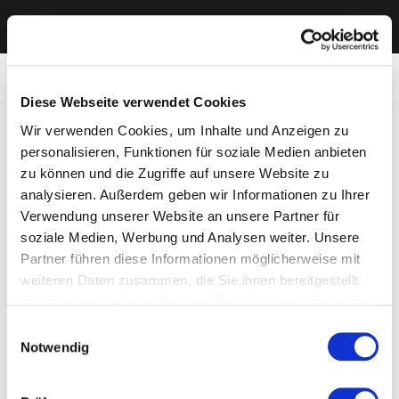
Diese Webseite verwendet Cookies
Wir verwenden Cookies, um Inhalte und Anzeigen zu
personalisieren, Funktionen für soziale Medien anbieten
zu können und die Zugriffe auf unsere Website zu
analysieren. Außerdem geben wir Informationen zu Ihrer
Verwendung unserer Website an unsere Partner für
soziale Medien, Werbung und Analysen weiter. Unsere
Partner führen diese Informationen möglicherweise mit
weiteren Daten zusammen, die Sie ihnen bereitgestellt
haben oder die sie im Rahmen Ihrer Nutzung der Dienste
gesammelt haben. Sie geben Einwilligung zu unseren
Einwilligungsauswahl
Cookies, wenn Sie unsere Webseite weiterhin nutzen.
Notwendig